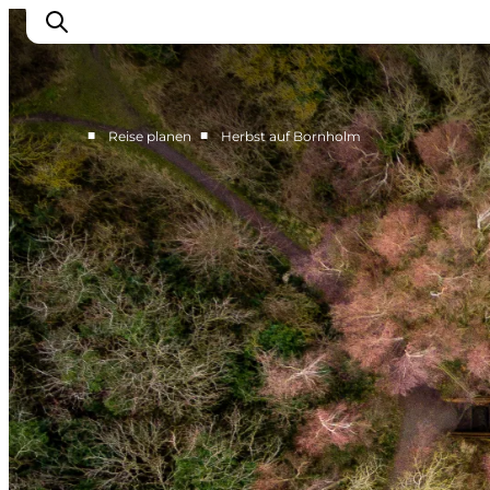
■
■
Reise planen
Herbst auf Bornholm
Bornholm entdecken
Küste & Natur
Inselleben
Essen & Genuss
Reise planen
Plane deinen Aufenthalt