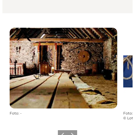
Foto
:
-
Foto
:
©
Lott