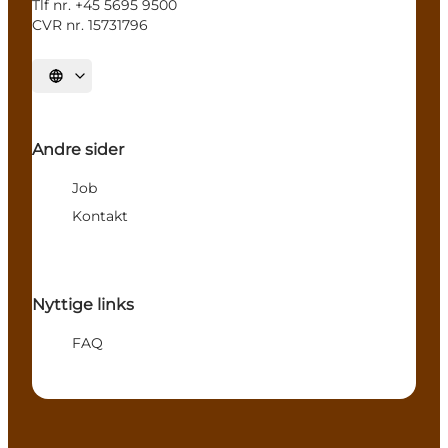
Tlf nr. +45 5695 9500
CVR nr. 15731796
Sprache auswählen
Andre sider
Job
Kontakt
Nyttige links
FAQ