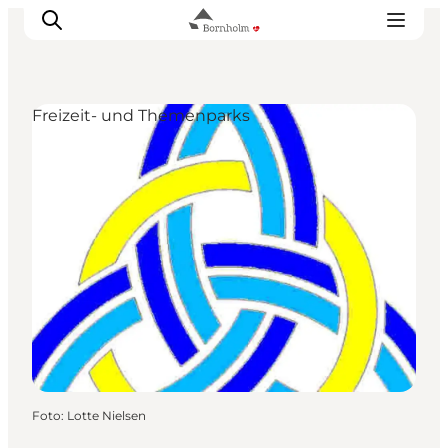
Freizeit- und Themenparks
Bornholm entdecken
Küste & Natur
Inselleben
Essen & Genuss
Reise planen
Plane deinen Aufenthalt
Foto
:
Lotte Nielsen