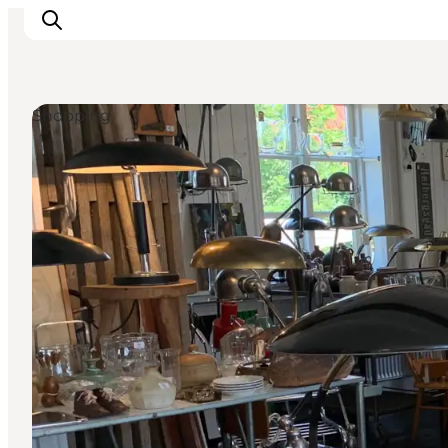
Shopping
Bornholm entdecken
Küste & Natur
Inselleben
Essen & Genuss
Reise planen
Plane deinen Aufenthalt