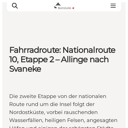
Bornholm entdecken
Fahrradroute: Nationalroute
Küste & Natur
10, Etappe 2 – Allinge nach
Inselleben
Svaneke
Essen & Genuss
Reise planen
Plane deinen Aufenthalt
Die zweite Etappe von der nationalen
Route rund um die Insel folgt der
Nordostküste, vorbei rauschenden
Wasserfällen, heiligen Felsen, angesagten