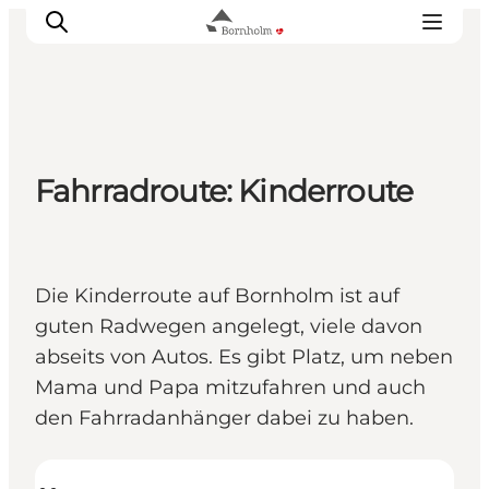
Bornholm entdecken
Fahrradroute: Kinderroute
Küste & Natur
Inselleben
Essen & Genuss
Die Kinderroute auf Bornholm ist auf
Reise planen
guten Radwegen angelegt, viele davon
Plane deinen Aufenthalt
abseits von Autos. Es gibt Platz, um neben
Mama und Papa mitzufahren und auch
den Fahrradanhänger dabei zu haben.