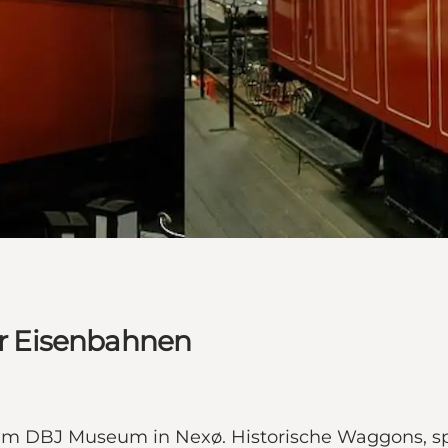
r Eisenbahnen
 im DBJ Museum in Nexø. Historische Waggons, 