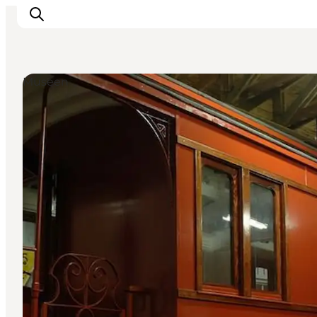
Museen
Bornholm entdecken
Küste & Natur
Inselleben
Essen & Genuss
Reise planen
Plane deinen Aufenthalt